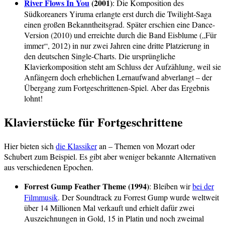
River Flows In You
(2001)
: Die Komposition des
Südkoreaners Yiruma erlangte erst durch die Twilight-Saga
einen großen Bekanntheitsgrad. Später erschien eine Dance-
Version (2010) und erreichte durch die Band Eisblume („Für
immer“, 2012) in nur zwei Jahren eine dritte Platzierung in
den deutschen Single-Charts. Die ursprüngliche
Klavierkomposition steht am Schluss der Aufzählung, weil sie
Anfängern doch erheblichen Lernaufwand abverlangt – der
Übergang zum Fortgeschrittenen-Spiel. Aber das Ergebnis
lohnt!
Klavierstücke für Fortgeschrittene
Hier bieten sich
die Klassiker
an – Themen von Mozart oder
Schubert zum Beispiel. Es gibt aber weniger bekannte Alternativen
aus verschiedenen Epochen.
Forrest Gump Feather Theme (1994)
: Bleiben wir
bei der
Filmmusik
. Der Soundtrack zu Forrest Gump wurde weltweit
über 14 Millionen Mal verkauft und erhielt dafür zwei
Auszeichnungen in Gold, 15 in Platin und noch zweimal